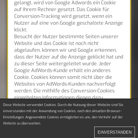
gelangt, wird von Google Adwords ein Cookie
auf Ihrem Rechner gesetzt. Das Cookie für
Conversion-Tracking wird gesetzt, wenn ein
Nutzer auf eine von Google geschaltete Anzeige
klickt.
Besucht der Nutzer bestimmte Seiten unserer
Website und das Cookie ist noch nicht
abgelaufen, können wir und Google erkennen,
dass der Nutzer auf die Anzeige geklickt hat und
zu dieser Seite weitergeleitet wurde. Jeder
Google AdWords-Kunde erhält ein anderes
Cookie. Cookies können somit nicht über die
Websites von AdWords-Kunden nachverfolgt
werden. Die mithilfe des Conversion-Cookies
eingeholten Informationen dienen dazu,
Conversion-Statistiken für AdWords-Kunden zu
Diese Website verwendet Cookies. Durch die Nutzung dieser Website sind Sie
erstellen, die sich für Conversion-Tracking
einverstanden mit der Anwendung von Cookies, nach den aktuellen Browser-
entschieden haben. Die Kunden erfahren die
Einstellungen. Angewendete Cookies ermöglichen es uns, den Verkehr auf der
Website zu überwachen.
Gesamtanzahl der Nutzer, die auf ihre Anzeige
geklickt haben und zu einer mit einem